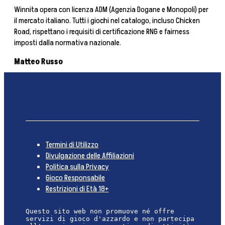
Winnita opera con licenza ADM (Agenzia Dogane e Monopoli) per
il mercato italiano. Tutti i giochi nel catalogo, incluso Chicken
Road, rispettano i requisiti di certificazione RNG e fairness
imposti dalla normativa nazionale.
Matteo Russo
Termini di Utilizzo
Divulgazione delle Affiliazioni
Politica sulla Privacy
Gioco Responsabile
Restrizioni di Età 18+
Questo sito web non promuove né offre 
servizi di gioco d'azzardo e non partecipa 