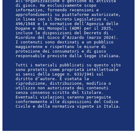
all'organizzazione o gestione di attività 
di gioco. Ha esclusivamente scopo 
informativo, fornendo recensioni e 
approfondimenti su piattaforme autorizzate, 
in linea con il Decreto Legislativo n. 
496/1948 e le normative dell’Agenzia delle 
Dogane e dei Monopoli (ADM) per il 2025, 
incluse le disposizioni del Decreto di 
Riordino del Gioco d’Azzardo (marzo 2024). 
I contenuti sono destinati a un pubblico 
maggiorenne e rispettano le misure di 
protezione dei consumatori e di gioco 
responsabile previste dalla legge italiana. 
Tutti i materiali pubblicati su questo sito 
sono protetti come proprietà intellettuale 
ai sensi della Legge n. 633/1941 sul 
diritto d’autore. È vietata la 
riproduzione, distribuzione, modifica o 
utilizzo non autorizzato dei contenuti 
senza consenso scritto del titolare. 
Eventuali violazioni saranno perseguite 
conformemente alle disposizioni del Codice 
Civile e della normativa vigente in Italia. 