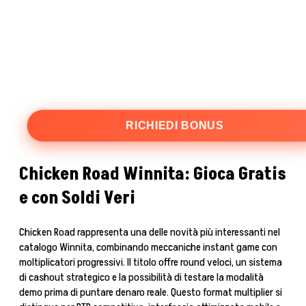
RICHIEDI BONUS
Chicken Road Winnita: Gioca Gratis
e con Soldi Veri
Chicken Road rappresenta una delle novità più interessanti nel
catalogo Winnita, combinando meccaniche instant game con
moltiplicatori progressivi. Il titolo offre round veloci, un sistema
di cashout strategico e la possibilità di testare la modalità
demo prima di puntare denaro reale. Questo format multiplier si