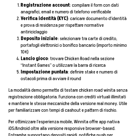
Registrazione account
: compilare il form con dati
anagrafici, email e numero di telefono verificabile
Verifica identità (KYC)
: caricare documento d’identità
e prova di residenza per rispettare normative
antiriciclaggio
Deposito iniziale
: selezionare tra carte di credito,
portafogli elettronici o bonifico bancario (importo minimo
10€)
Lancio gioco
: trovare Chicken Road nella sezione
“Instant Games” o utilizzare la barra di ricerca
Impostazione puntata
: definire stake e numero di
ostacoli prima di avviare il round
La modalità demo permette di testare chicken road winita senza
registrazione obbligatoria. Funziona con crediti virtuali illimitati
e mantiene le stesse meccaniche della versione real money. Utile
per familiarizzare con tempi di cashout e pattern di rischio.
Per ottimizzare l’esperienza mobile, Winnita offre app nativa
iOS/Android oltre alla versione responsive browser-based.
Entrambe supportano depositi rapidi, notifiche push per