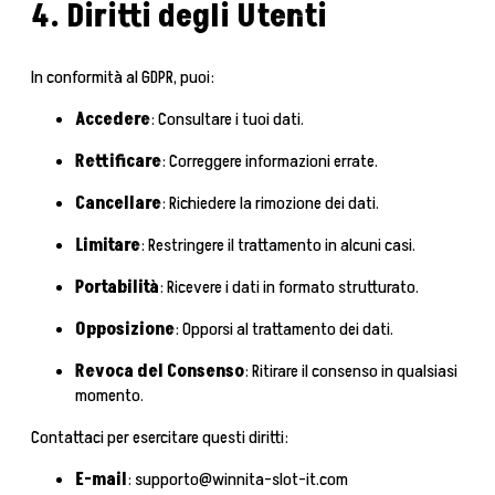
4. Diritti degli Utenti
In conformità al GDPR, puoi:
Accedere
: Consultare i tuoi dati.
Rettificare
: Correggere informazioni errate.
Cancellare
: Richiedere la rimozione dei dati.
Limitare
: Restringere il trattamento in alcuni casi.
Portabilità
: Ricevere i dati in formato strutturato.
Opposizione
: Opporsi al trattamento dei dati.
Revoca del Consenso
: Ritirare il consenso in qualsiasi
momento.
Contattaci per esercitare questi diritti:
E-mail
:
supporto@winnita-slot-it.com