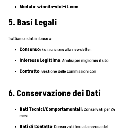
Modulo
:
winnita-slot-it.com
5. Basi Legali
Trattiamo i dati in base a:
Consenso
: Es. iscrizione alla newsletter.
Interesse Legittimo
: Analisi per migliorare il sito.
Contratto
: Gestione delle commissioni con
https://winnita.com/
.
6. Conservazione dei Dati
Dati Tecnici/Comportamentali
: Conservati per 24
mesi.
Dati di Contatto
: Conservati fino alla revoca del